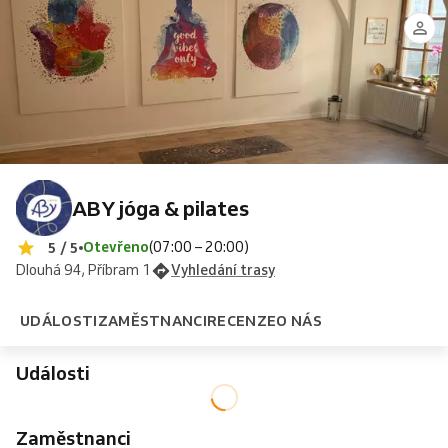
ABY jóga & pilates
Otevřeno
(07:00 – 20:00)
5 / 5
Dlouhá 94, Příbram 1
Vyhledání trasy
UDÁLOSTI
ZAMĚSTNANCI
RECENZE
O NÁS
Události
Zaměstnanci